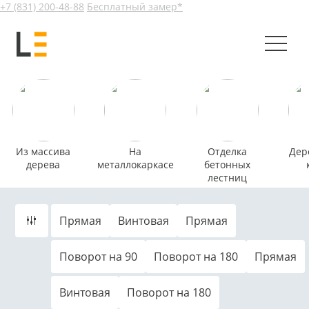
+7 (831) 200-48-88
Бесплатный замер*
Из массива
На
Отделка
Дер
дерева
металлокаркасе
бетонных
лестниц
Прямая
Винтовая
Прямая
Поворот на 90
Поворот на 180
Прямая
Винтовая
Поворот на 180