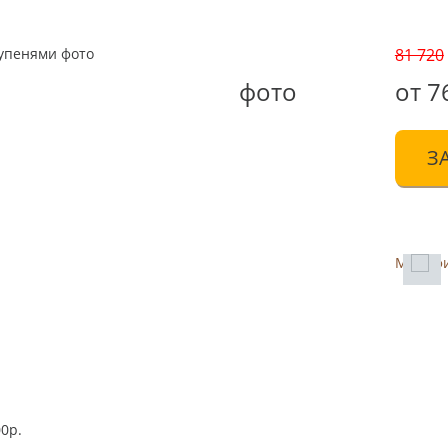
81 720
фото
от 7
З
Модиф
0р.