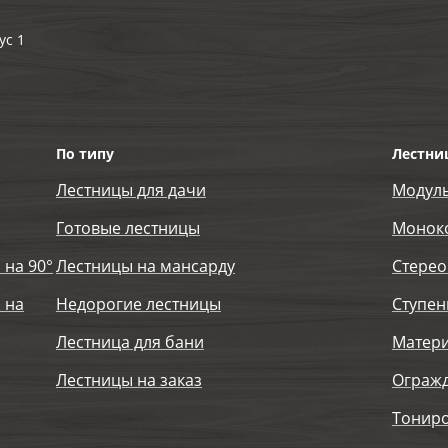
ус 1
По типу
Лестни
Лестницы для дачи
Модул
Готовые лестницы
Монок
 на 90°
Лестницы на мансарду
Стерео
 на
Недорогие лестницы
Ступен
Лестница для бани
Матер
Лестницы на заказ
Огражд
Тониро