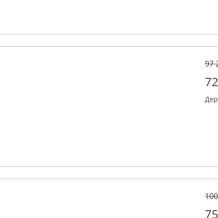
97 
72
Дер
100
75