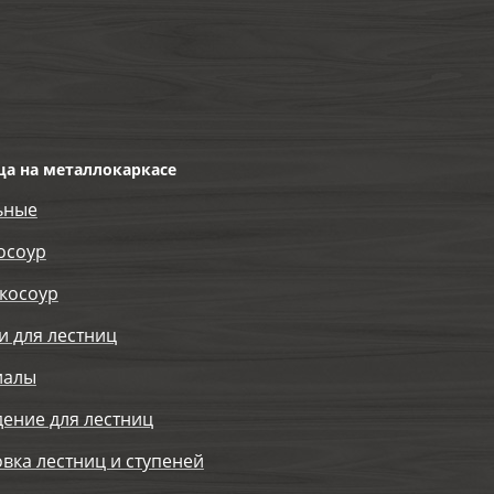
ца на металлокаркасе
ьные
осоур
косоур
и для лестниц
иалы
ение для лестниц
вка лестниц и ступеней