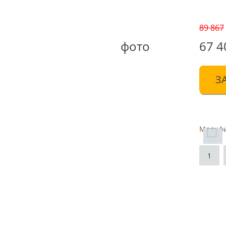
89 867
фото
67 4
З
Модиф
1