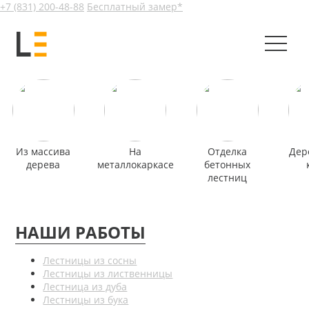
+7 (831) 200-48-88
Бесплатный замер*
Из массива
На
Отделка
Дер
дерева
металлокаркасе
бетонных
лестниц
НАШИ РАБОТЫ
Лестницы из сосны
Лестницы из лиственницы
Лестница из дуба
Лестницы из бука