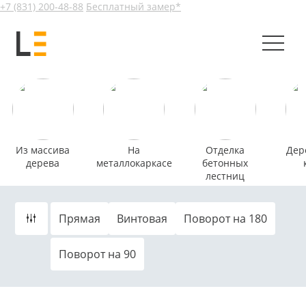
+7 (831) 200-48-88
Бесплатный замер*
Из массива
На
Отделка
Дер
дерева
металлокаркасе
бетонных
лестниц
Прямая
Винтовая
Поворот на 180
Поворот на 90