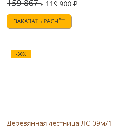
159 867
119 900
ЗАКАЗАТЬ РАСЧЁТ
-30%
Haval Самара -
хавал джолион цена
. . Haval Москва -
хавал ф7х
2025 цена
.
Деревянная лестница ЛС-09м/1