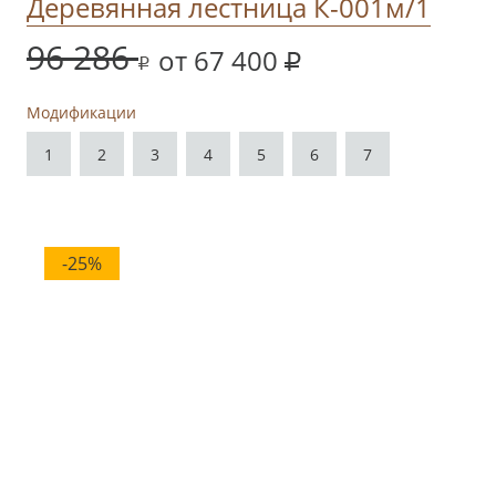
Деревянная лестница К-001м/1
96 286
от 67 400
Модификации
1
2
3
4
5
6
7
-25%