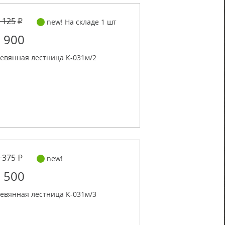
 125
new! На складе 1 шт
 900
евянная лестница К-031м/2
 375
new!
 500
евянная лестница К-031м/3