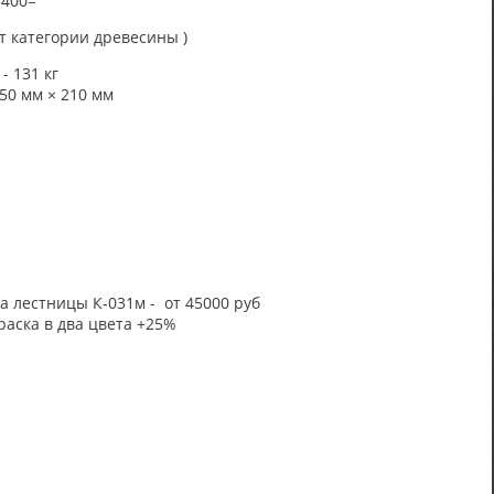
3400=
т категории древесины )
 - 131 кг
50 мм × 210 мм
 лестницы К-031м - от 45000 руб
раска в два цвета +25%