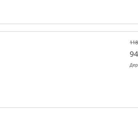
118
94
Дер