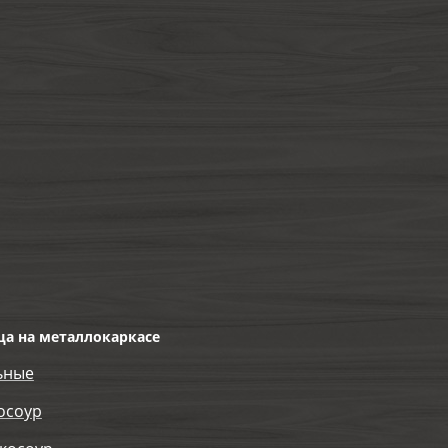
ца на металлокаркасе
ьные
осоур