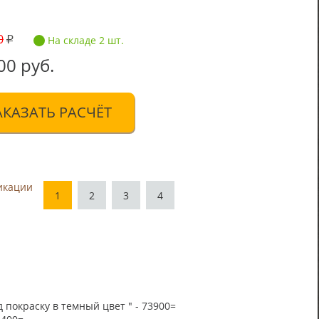
0
На складе 2 шт.
00 руб.
АКАЗАТЬ РАСЧЁТ
икации
1
2
3
4
 покраску в темный цвет " - 73900=