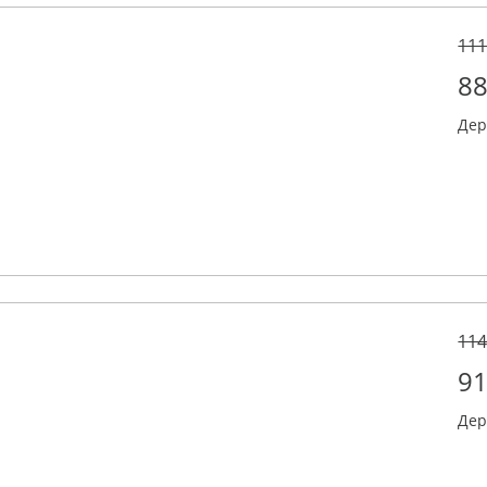
111
88
Дер
114
91
Дер