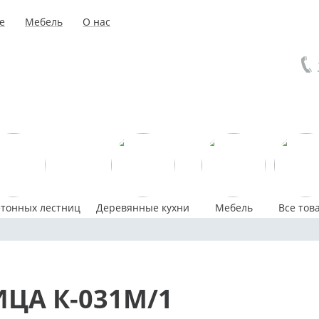
е
Мебель
О нас
етонных лестниц
Деревянные кухни
Мебель
Все тов
ЦА К-031М/1