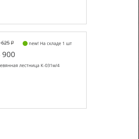
 625
new! На складе 1 шт
 900
евянная лестница К-031м/4