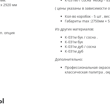
 мм.
К-031М/1 сосна неокр - 8
 х 2920 мм
( цены указаны в зависимости о
Кол-во коробок - 5 шт , вес
Габариты max :2750мм × 5
Из других материалов:
оп. опция
К-031м бук / сосна .
К-031м бук
К-031м дуб / сосна
К-031м дуб
Дополнительно:
Профессиональная окраска
классическая палитра , ок
Ы