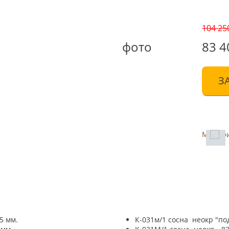
104 25
фото
83 4
З
Модиф
5 мм.
К-031м/1 сосна неокр "под