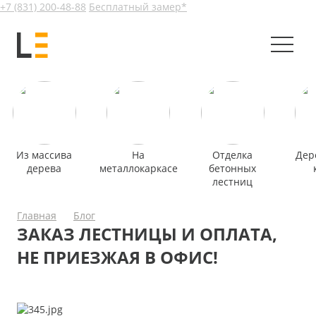
+7 (831) 200-48-88
Бесплатный замер*
Из массива
На
Отделка
Дер
дерева
металлокаркасе
бетонных
лестниц
Главная
Блог
ЗАКАЗ ЛЕСТНИЦЫ И ОПЛАТА,
НЕ ПРИЕЗЖАЯ В ОФИС!