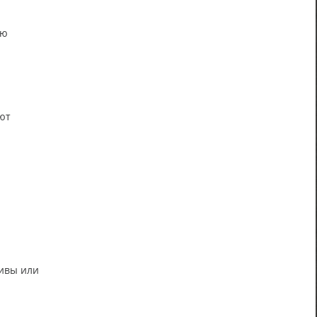
ую
ют
.
ивы или