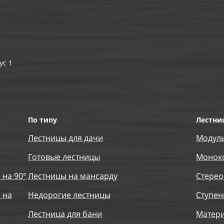
ус 1
По типу
Лестни
Лестницы для дачи
Модул
Готовые лестницы
Монок
 на 90°
Лестницы на мансарду
Стерео
 на
Недорогие лестницы
Ступен
Лестница для бани
Матер