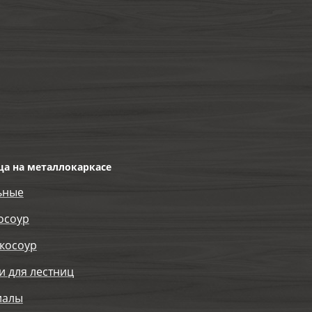
ца на металлокаркасе
ьные
осоур
косоур
и для лестниц
иалы