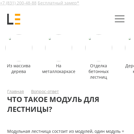
+7 (831) 200-48-88
Бесплатный замер*
Из массива
На
Отделка
Дер
дерева
металлокаркасе
бетонных
лестниц
Главная
Вопрос-ответ
ЧТО ТАКОЕ МОДУЛЬ ДЛЯ
ЛЕСТНИЦЫ?
Модульная лестница состоит из модулей, один модуль =