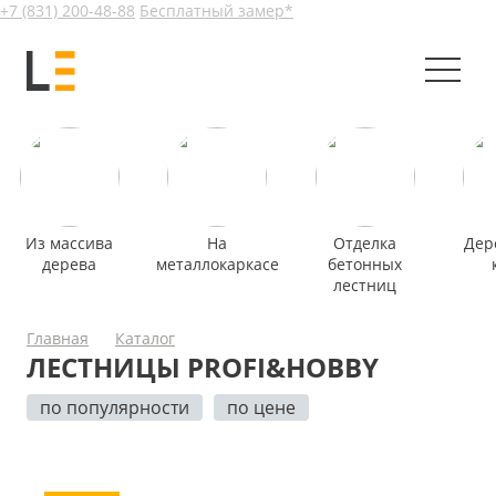
+7 (831) 200-48-88
Бесплатный замер*
Из массива
На
Отделка
Дер
дерева
металлокаркасе
бетонных
лестниц
Главная
Каталог
ЛЕСТНИЦЫ PROFI&HOBBY
по популярности
по цене