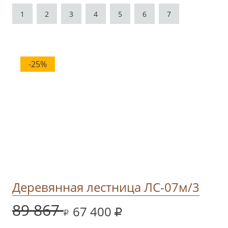
1
2
3
4
5
6
7
-25%
Деревянная лестница ЛС-07м/3
89 867
67 400