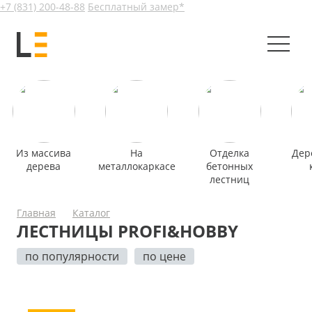
+7 (831) 200-48-88
Бесплатный замер*
Из массива
На
Отделка
Дер
дерева
металлокаркасе
бетонных
лестниц
Главная
Каталог
ЛЕСТНИЦЫ PROFI&HOBBY
по популярности
по цене