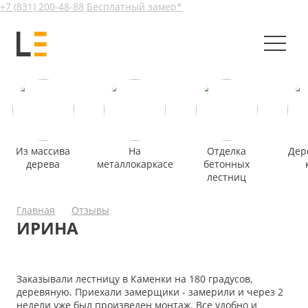
+7 (831) 200-48-88
Бесплатный замер*
Из массива
На
Отделка
Дер
дерева
металлокаркасе
бетонных
лестниц
Главная
Отзывы
ИРИНА
Заказывали лестницу в Каменки на 180 градусов,
деревяную. Приехали замерщики - замерили и через 2
недели уже был произведен монтаж. Все удобно и