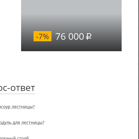
76 000
-7%
с-ответ
осоур лестницы?
одуль для лестницы?
опорный столб