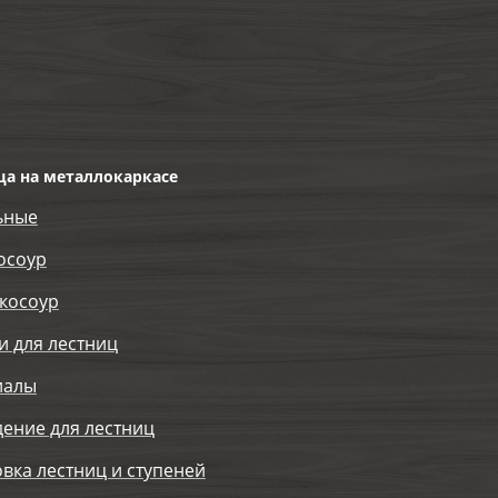
ца на металлокаркасе
ьные
осоур
косоур
и для лестниц
иалы
ение для лестниц
вка лестниц и ступеней