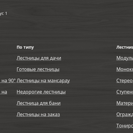
ус 1
По типу
Лестни
Лестницы для дачи
Модул
Готовые лестницы
Монок
 на 90°
Лестницы на мансарду
Стерео
 на
Недорогие лестницы
Ступен
Лестница для бани
Матер
Лестницы на заказ
Огражд
Тониро