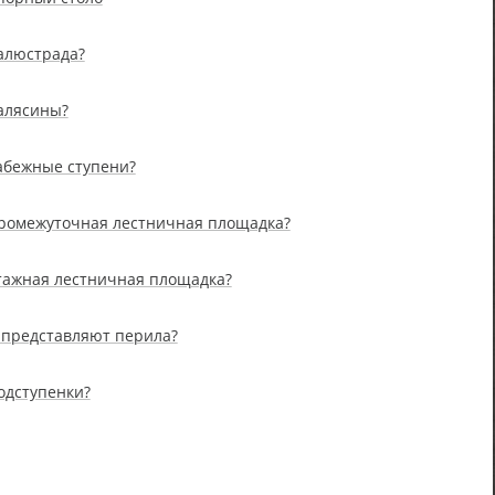
балюстрада?
балясины?
забежные ступени?
промежуточная лестничная площадка?
этажная лестничная площадка?
я представляют перила?
одступенки?