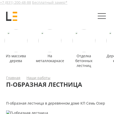
+7 (831) 200-48-88
Бесплатный замер*
Из массива
На
Отделка
Дер
дерева
металлокаркасе
бетонных
лестниц
Главная
Наши работы
П-ОБРАЗНАЯ ЛЕСТНИЦА
П-образная лестница в деревянном доме КП Семь Озер