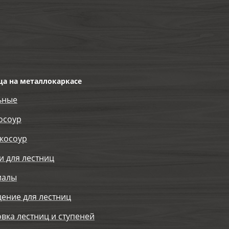
ца на металлокаркасе
ьные
осоур
косоур
и для лестниц
иалы
ение для лестниц
вка лестниц и ступеней