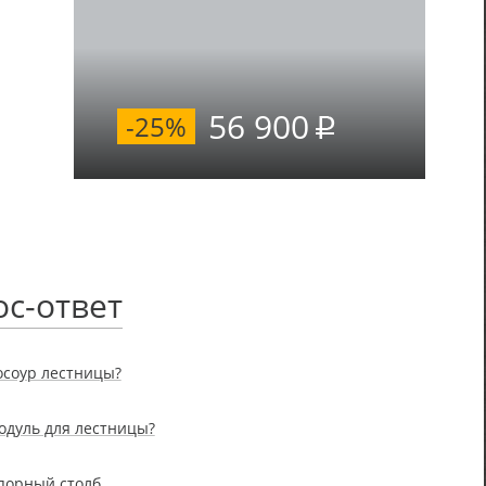
56 900
-25%
с-ответ
осоур лестницы?
одуль для лестницы?
опорный столб