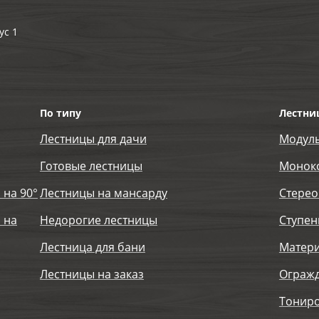
ус 1
По типу
Лестни
Лестницы для дачи
Модул
Готовые лестницы
Монок
 на 90°
Лестницы на мансарду
Стерео
 на
Недорогие лестницы
Ступен
Лестница для бани
Матер
Лестницы на заказ
Огражд
Тониро