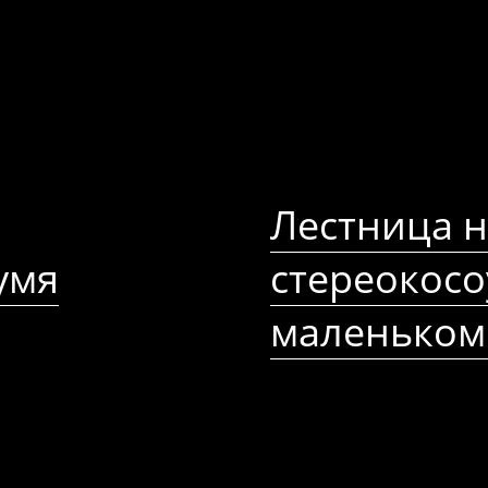
Лестница н
умя
стереокосо
маленьком