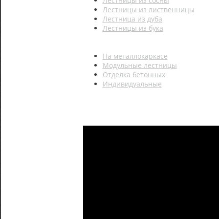
Лестницы из сосны
Лестницы из лиственницы
Лестница из дуба
Лестницы из бука
На металлокаркасе
Модульные лестницы
Отделка бетонных
Индивидуальные