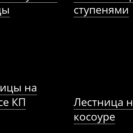
цы
ступенями
ницы на
се КП
Лестница 
косоуре