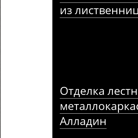
из лиственни
Отделка лест
металлокарка
Алладин