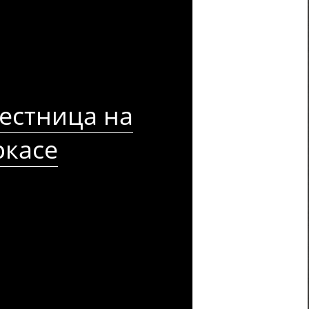
естница на
ркасе