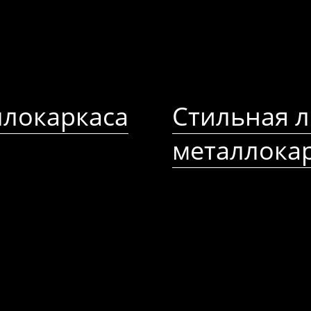
ллокаркаса
Стильная л
металлока