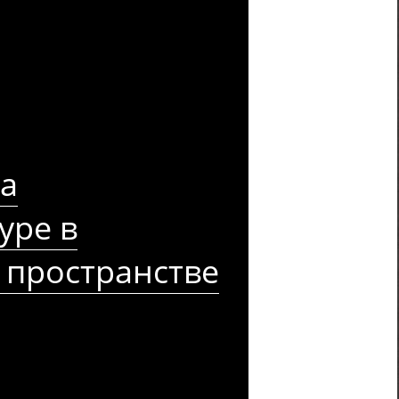
а
уре в
 пространстве