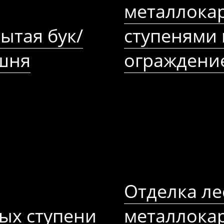
металлокар
ытая бук/
ступенями
ишня
ограждени
Отделка ле
ых ступени
металлока