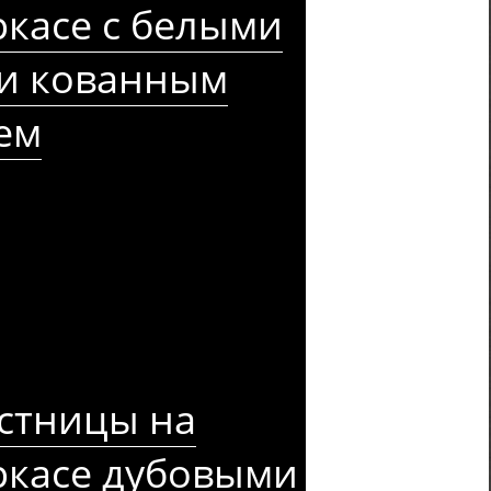
касе с белыми
 и кованным
ем
стницы на
ркасе дубовыми