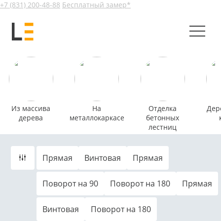
+7 (831) 200-48-88
Бесплатный замер*
Из массива
На
Отделка
Дер
дерева
металлокаркасе
бетонных
лестниц
Прямая
Винтовая
Прямая
Поворот на 90
Поворот на 180
Прямая
Винтовая
Поворот на 180