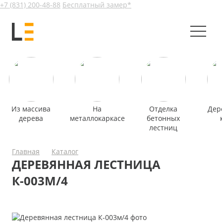
+7 (831) 200-48-88
Бесплатный замер*
Из массива
На
Отделка
Дер
дерева
металлокаркасе
бетонных
лестниц
Главная
Каталог
ДЕРЕВЯННАЯ ЛЕСТНИЦА
К-003М/4