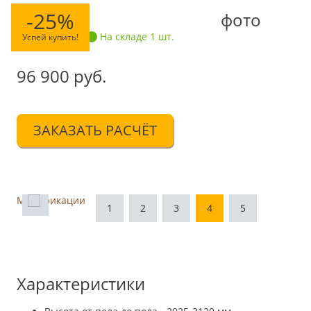
-25%
фото
129 200
На складе 1 шт.
Успей купить!
96 900 руб.
ЗАКАЗАТЬ РАСЧЁТ
Модификации
1
2
3
4
5
Характеристики