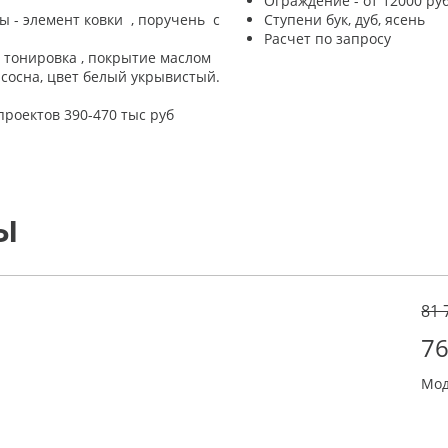
Ограждение - от 12000 руб
 - элемент ковки , поручень с
Ступени бук, дуб, ясень
Расчет по запросу
 тонировка , покрытие маслом
 сосна, цвет белый укрывистый.
роектов 390-470 тыс руб
Ы
81 
76
Мод