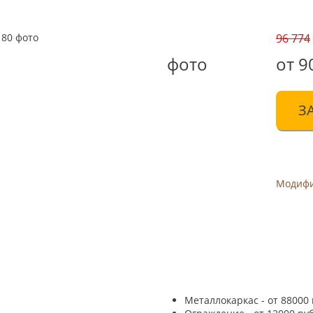
96 774
фото
от 9
З
Модиф
Металлокаркас - от 88000 