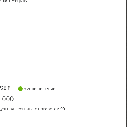
. за 1 метр/пог
720
Умное решение
 000
ульная лестница с поворотом 90