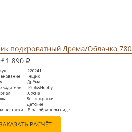
ик подкроватный Дрема/Облачко 780х
1 890
0
тикул 220241
менование Ящик
рия Дрёма
зводитель Profi&Hobby
ериал .Сосна
елка Без покраски
п Детские
а поставки В разобранном виде
ЗАКАЗАТЬ РАСЧЁТ