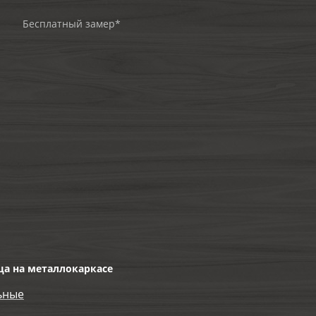
Бесплатный замер*
ца на металлокаркасе
ьные