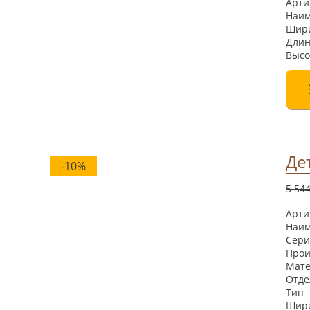
Ар
Наи
Ши
Дл
Высо
Де
-10%
5 54
Ар
Наи
Се
Прои
Мат
Отд
Ти
Шир