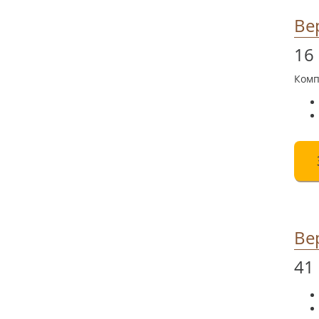
Ве
16
Комп
Ве
41