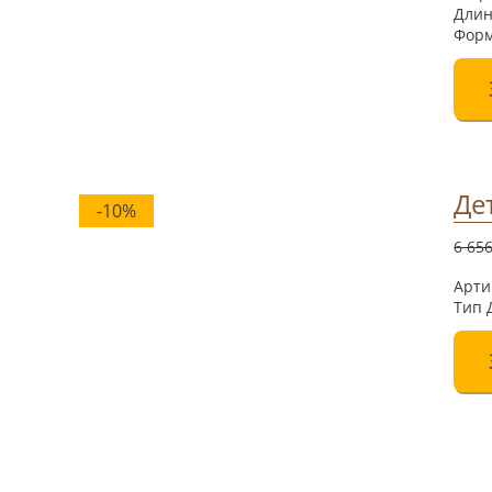
Дли
Форм
Де
-10%
6 65
Арти
Тип 