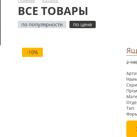
Главная
Каталог
ВСЕ ТОВАРЫ
по популярности
по цене
Ящ
-10%
2 10
Ар
Наи
Се
Прои
Мат
Отд
Ти
Форм