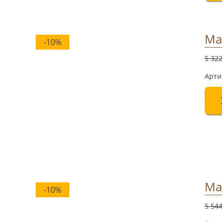
Ма
-10%
5 32
Арти
Ма
-10%
5 54