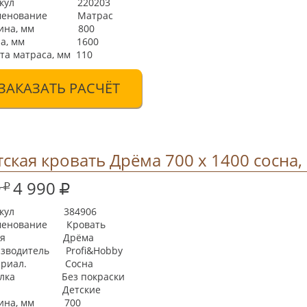
тикул 220203
менование Матрас
рина, мм 800
ина, мм 1600
та матраса, мм 110
ЗАКАЗАТЬ РАСЧЁТ
тская кровать Дрёма 700 х 1400 сосна,
4 990
4
тикул 384906
менование Кровать
рия Дрёма
зводитель Profi&Hobby
ериал. Сосна
елка Без покраски
п Детские
ина, мм 700