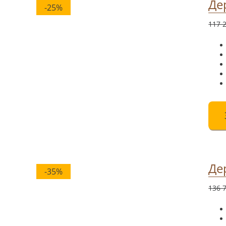
Де
-25%
117 
Де
-35%
136 