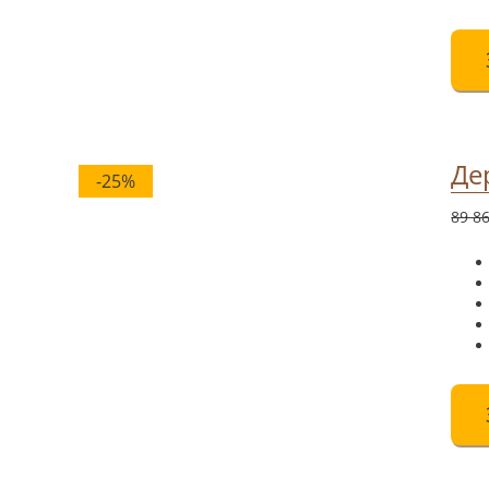
Де
-25%
89 8