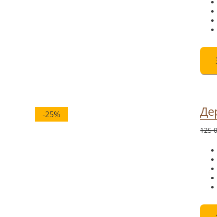
Де
-25%
125 