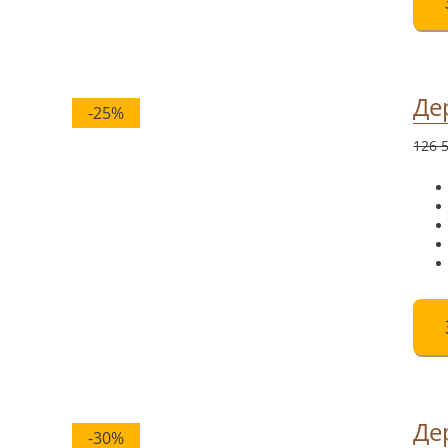
Де
-25%
126 
Де
-30%