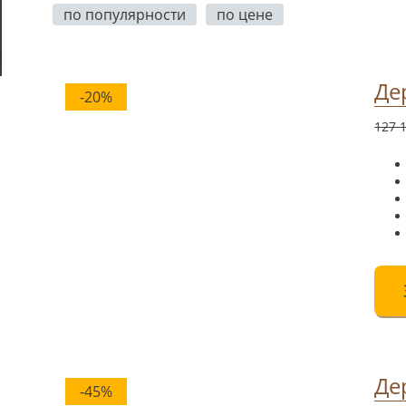
по популярности
по цене
Де
-20%
127 
Де
-45%