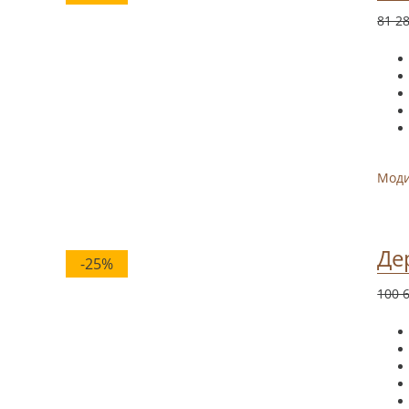
81 2
Мод
Де
-25%
100 